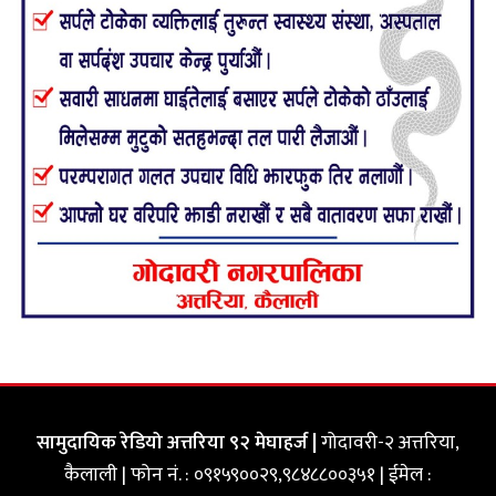
सामुदायिक रेडियो अत्तरिया ९२ मेघाहर्ज |
गोदावरी-२ अत्तरिया,
कैलाली | फोन नं. : ०९१५९००२९,९८४८८००३५१ | ईमेल :