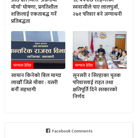
आठ दल मिलेर ‘अग्रगामी
५८ वर्षपछि रोहिणीका
मोर्चा’ घोषणा, प्रगतिशील
स्ववासीले पाए लालपुर्जा,
शक्तिलाई एकताबद्ध गर्ने
२७१ परिवार बने जग्गाधनी
प्रतिबद्धता
फ्ल्यास हेडिङ
फ्ल्यास हेडिङ
सामान किनेको बिल माग्दा
सुनसरी र सिरहाका मृतक
लाखौँ जित्ने मौका : यसरी
परिवारलाई राहत तथा
बनौँ सहभागी
क्षतिपूर्ति दिने सरकारकाे
निर्णय
Facebook Comments