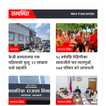
सम्बन्धित
More From Author
फ्ल्यास
फ्ल्यास हेडिङ
केजी अस्पतालमा एक
५८ वर्षपछि रोहिणीका
महिलाको मृत्यु: २२ लाखमा
स्ववासीले पाए लालपुर्जा,
भयो सहमति
२७१ परिवार बने जग्गाधनी
फ्ल्यास हेडिङ
फ्ल्यास हेडिङ