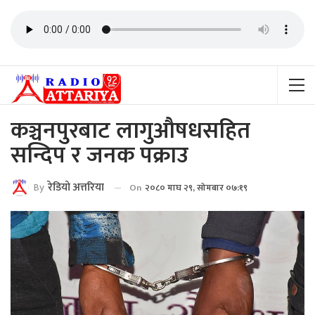
कञ्चनपुरबाट लागुऔषधसहित
सन्दिप र जनक पक्राउ
By
रेडियाे अत्तरिया
On
२०८० माघ २९, सोमबार ०७:१९