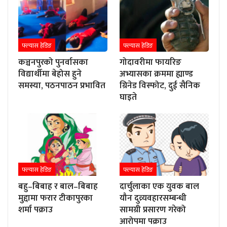
फ्ल्यास हेडिङ
फ्ल्यास हेडिङ
कञ्चनपुरको पुनर्वासका
गोदावरीमा फायरिङ
विद्यार्थीमा बेहोस हुने
अभ्यासका क्रममा ह्याण्ड
समस्या, पठनपाठन प्रभावित
ग्रिनेड विस्फोट, दुई सैनिक
घाइते
फ्ल्यास हेडिङ
फ्ल्यास हेडिङ
बहु–बिबाह र बाल–बिबाह
दार्चुलाका एक युवक बाल
मुद्दामा फरार टीकापुरका
यौन दुव्र्यवहारसम्बन्धी
शर्मा पक्राउ
सामग्री प्रसारण गरेको
आरोपमा पक्राउ