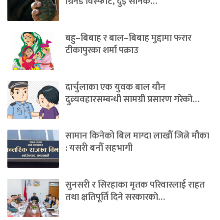
ग्रिनेड विस्फोट, दुई सैनिक…
बहु–बिबाह र बाल–बिबाह मुद्दामा फरार
टीकापुरका शर्मा पक्राउ
दार्चुलाका एक युवक बाल यौन
दुव्र्यवहारसम्बन्धी सामग्री प्रसारण गरेको…
सामान किनेको बिल माग्दा लाखौँ जित्ने मौका
: यसरी बनौँ सहभागी
सुनसरी र सिरहाका मृतक परिवारलाई राहत
तथा क्षतिपूर्ति दिने सरकारकाे…