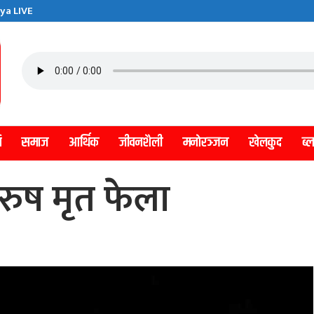
ya LIVE
ि
समाज
आर्थिक
जीवनशैली
मनाेरञ्जन
खेलकुद
ब्
ुरुष मृत फेला