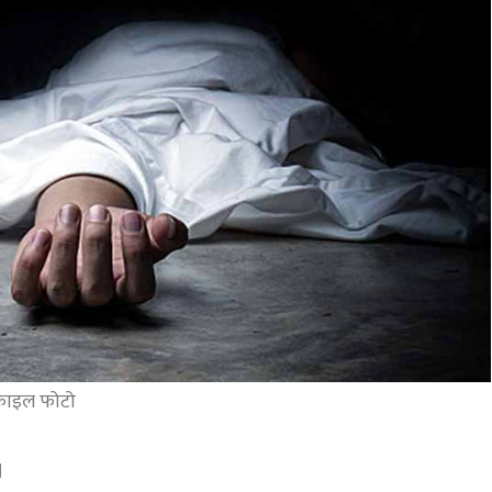
फाइल फोटो
।