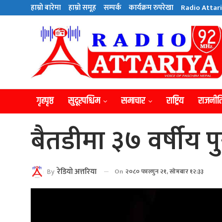
हाम्राे बारेमा
हाम्राे समूह
सम्पर्क
कार्यक्रम रुपरेखा
Radio Attari
गृहपृष्ठ
सुदूरपश्चिम
समाचार
राष्ट्रिय
राजनीत
बैतडीमा ३७ वर्षीय प
By
रेडियाे अत्तरिया
On
२०८० फाल्गुन २१, सोमबार १२:३३