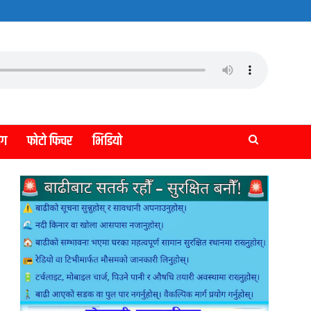
लग
फोटो फिचर
भिडियो