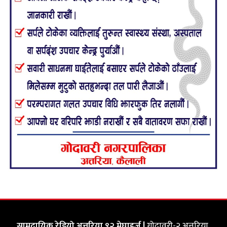
सामुदायिक रेडियो अत्तरिया ९२ मेघाहर्ज |
गोदावरी-२ अत्तरिया,