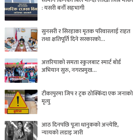
सामान किनेको बिल माग्दा लाखौँ जित्ने मौका
: यसरी बनौँ सहभागी
सुनसरी र सिरहाका मृतक परिवारलाई राहत
तथा क्षतिपूर्ति दिने सरकारकाे…
अत्तरियाको समता स्कुलबाट स्मार्ट बोर्ड
अभियान सुरु, नगरप्रमुख…
टीकापुरमा जिप र ट्रक ठोक्किँदा एक जनाको
मृत्यु
आठ दिनपछि पूजा धानुकको अन्त्येष्टि,
न्यायको लडाइ जारी