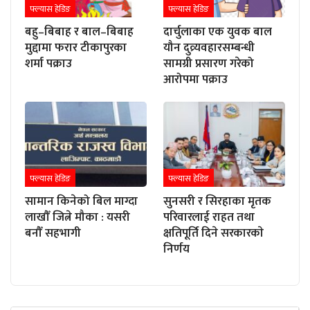
फ्ल्यास हेडिङ
फ्ल्यास हेडिङ
बहु–बिबाह र बाल–बिबाह
दार्चुलाका एक युवक बाल
मुद्दामा फरार टीकापुरका
यौन दुव्र्यवहारसम्बन्धी
शर्मा पक्राउ
सामग्री प्रसारण गरेको
आरोपमा पक्राउ
फ्ल्यास हेडिङ
फ्ल्यास हेडिङ
सामान किनेको बिल माग्दा
सुनसरी र सिरहाका मृतक
लाखौँ जित्ने मौका : यसरी
परिवारलाई राहत तथा
बनौँ सहभागी
क्षतिपूर्ति दिने सरकारकाे
निर्णय