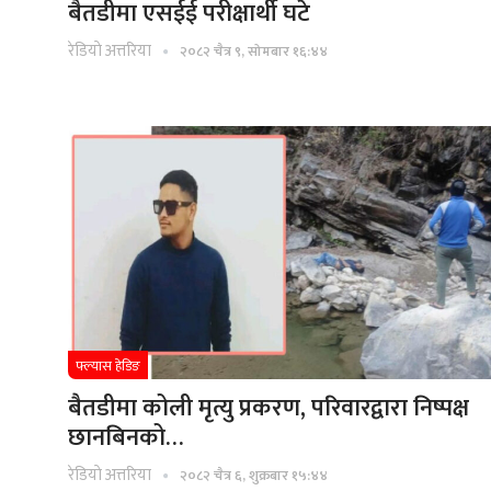
बैतडीमा एसईई परीक्षार्थी घटे
रेडियाे अत्तरिया
२०८२ चैत्र ९, सोमबार १६:४४
फ्ल्यास हेडिङ
बैतडीमा कोली मृत्यु प्रकरण, परिवारद्वारा निष्पक्ष
छानबिनको…
रेडियाे अत्तरिया
२०८२ चैत्र ६, शुक्रबार १५:४४