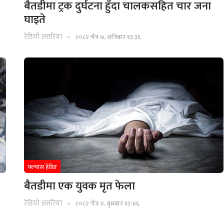
बैतडीमा ट्रक दुर्घटना हुँदा चालकसहित चार जना
घाइते
रेडियाे अत्तरिया
२०८२ चैत्र ७, शनिबार १३:३६
फ्ल्यास हेडिङ
बैतडीमा एक युवक मृत फेला
रेडियाे अत्तरिया
२०८२ चैत्र ४, बुधबार १३:४६