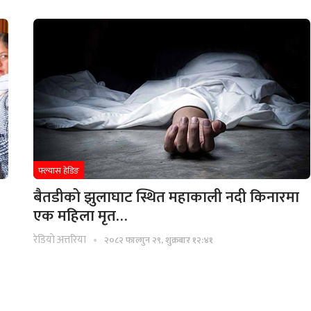
फ्ल्यास हेडिङ
बैतडीको झुलाघाट स्थित महाकाली नदी किनारमा
एक महिला मृत…
रेडियाे अत्तरिया
२०८२ फाल्गुन २९, शुक्रबार १२:४१