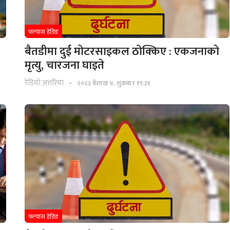
फ्ल्यास हेडिङ
बैतडीमा दुई मोटरसाइकल ठोक्किए : एकजनाको
मृत्यु, चारजना घाइते
रेडियाे अत्तरिया
२०८३ बैशाख ४, शुक्रबार १९:३१
फ्ल्यास हेडिङ