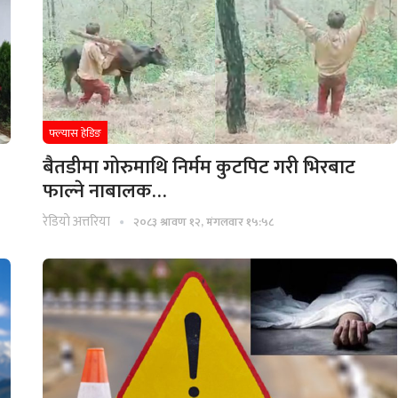
फ्ल्यास हेडिङ
बैतडीमा गोरुमाथि निर्मम कुटपिट गरी भिरबाट
फाल्ने नाबालक…
रेडियाे अत्तरिया
२०८३ श्रावण १२, मंगलवार १५:५८