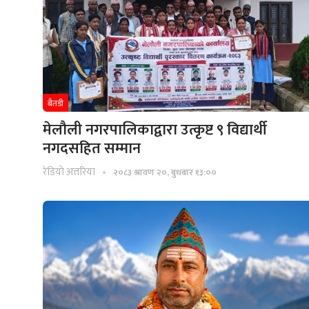
बैतडी
मेलौली नगरपालिकाद्वारा उत्कृष्ट ९ विद्यार्थी
नगदसहित सम्मान
रेडियाे अत्तरिया
२०८३ श्रावण २०, बुधबार १३:००