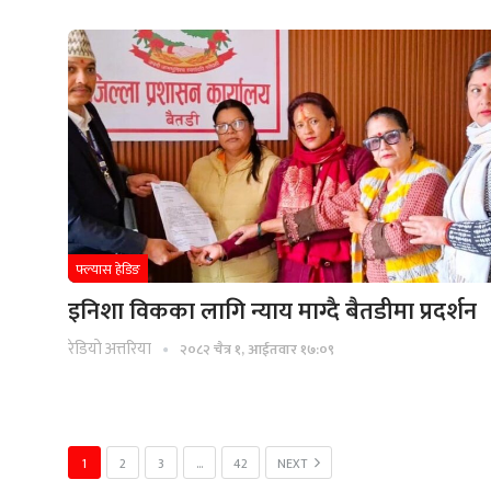
फ्ल्यास हेडिङ
इनिशा विकका लागि न्याय माग्दै बैतडीमा प्रदर्शन
रेडियाे अत्तरिया
२०८२ चैत्र १, आईतवार १७:०९
1
2
3
…
42
NEXT