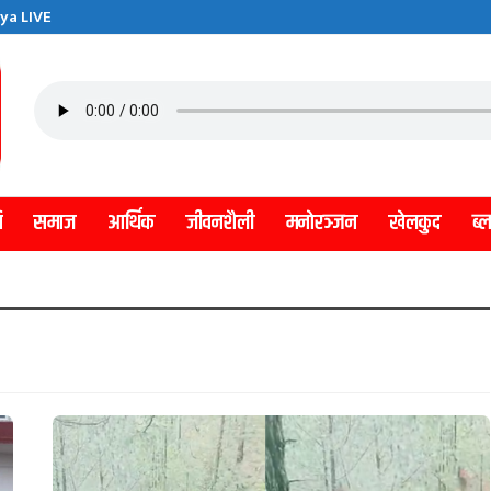
ya LIVE
ि
समाज
आर्थिक
जीवनशैली
मनाेरञ्जन
खेलकुद
ब्