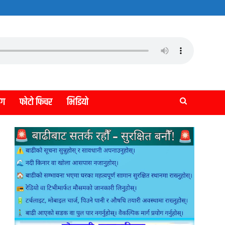
लग
फोटो फिचर
भिडियो