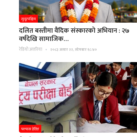
सुदूरपश्चिम
दलित बस्तीमा वैदिक संस्कारको अभियान : २७
वर्षदेखि सामाजिक…
रेडियाे अत्तरिया
२०८३ असार २२, सोमबार १८:४०
फ्ल्यास हेडिङ