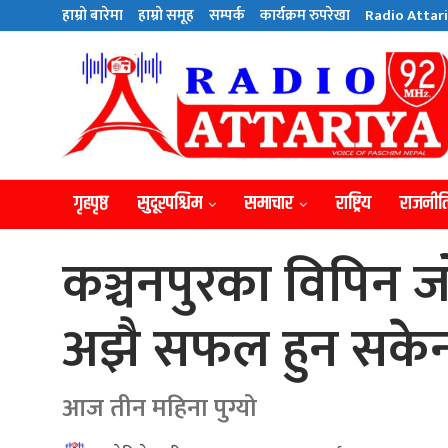
हाम्राे बारेमा
हाम्राे समूह
सम्पर्क
कार्यक्रम रुपरेखा
Radio Attari
गृहपृष्ठ
सुदूरपश्चिम
समाचार
राष्ट्रिय
राजनीत
कञ्चनपुरका विपिन ज
अझै सफल हुन सके
आज तीन महिना पुग्यो