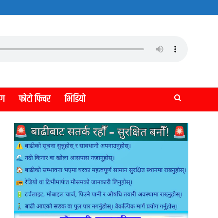
लग
फोटो फिचर
भिडियो