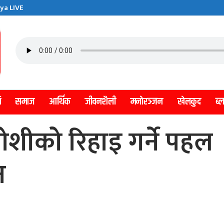
ya LIVE
ि
समाज
आर्थिक
जीवनशैली
मनाेरञ्जन
खेलकुद
ब्
ोशीको रिहाइ गर्ने पहल
न