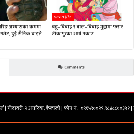
फ्ल्यास हेडिङ
रिङ अभ्यासका क्रममा
बहु–बिबाह र बाल–बिबाह मुद्दामा फरार
विस्फोट, दुई सैनिक घाइते
टीकापुरका शर्मा पक्राउ
Comments
्ज |
गोदावरी-२ अत्तरिया, कैलाली | फोन नं. : ०९१५९००२९,९८४८८००३५१ | 