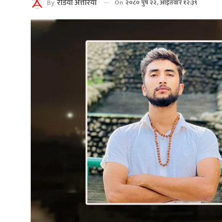
By
रेडियाे अत्तरिया
On
२०८० पुष २२, आईतवार १२:३९