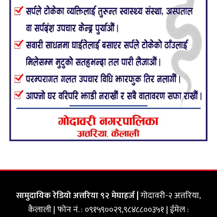
सामुदायिक रेडियो अत्तरिया ९२ मेघाहर्ज |
गोदावरी-२ अत्तरिया,
कैलाली | फोन नं. : ०९१५९००२९,९८४८८००३५१ | ईमेल :