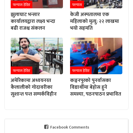
फ्ल्यास हेडिङ
फ्ल्यास
झुलाघाट भन्सार
केजी अस्पतालमा एक
कार्यालयद्वारा लक्ष्य भन्दा
महिलाको मृत्यु: २२ लाखमा
बढी राजश्व संकलन
भयो सहमति
फ्ल्यास हेडिङ
फ्ल्यास हेडिङ
अमेरिकामा अध्ययनरत
कञ्चनपुरको पुनर्वासका
कैलालीको गोदावरीका
विद्यार्थीमा बेहोस हुने
सुशान्त पन्त सम्पर्कविहीन
समस्या, पठनपाठन प्रभावित
Facebook Comments