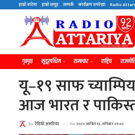
हाम्राे बारेमा
हाम्राे समूह
सम्पर्क
कार्यक्रम रुपरेखा
Radio Attari
गृहपृष्ठ
सुदूरपश्चिम
समाचार
राष्ट्रिय
राजनीत
यू–१९ साफ च्याम्प
आज भारत र पाकिस्ता
By
रेडियाे अत्तरिया
On
२०८० आश्विन १३, शनिबार ०९:०८