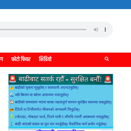
लग
फोटो फिचर
भिडियो