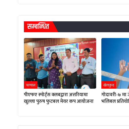
सम्बन्धित
फ्ल्यास
खेलकुद
पीएफए स्पोर्ट्स क्लबद्वारा अत्तरियामा
गोदावरी-७ मा ज
खुल्ला पुरुष फुटबल मेयर कप आयोजना
भलिबल प्रतियोग