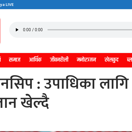
ya LIVE
ि
समाज
आर्थिक
जीवनशैली
मनाेरञ्जन
खेलकुद
ब्
ियनसिप : उपाधिका लागि
न खेल्दै