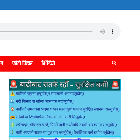
लग
फोटो फिचर
भिडियो