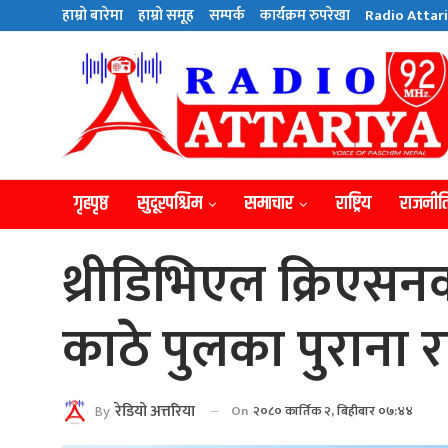
हाम्राे बारेमा
हाम्राे समूह
सम्पर्क
कार्यक्रम रुपरेखा
Radio Attari
गृहपृष्ठ
सुदूरपश्चिम
समाचार
राष्ट्रिय
राजनीत
थ्रीडिभिएल क्रिएस
काठे पुलका पुराना राष
By
रेडियाे अत्तरिया
On
२०८० कार्तिक २, बिहीबार ०७:४४