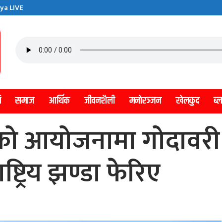
ya LIVE
ि
समाज
आर्थिक
जीवनशैली
मनाेरञ्जन
खेलकुद
ब्
नको आयोजनामा गोदावरी
्ट्रिय झण्डा फेरिए