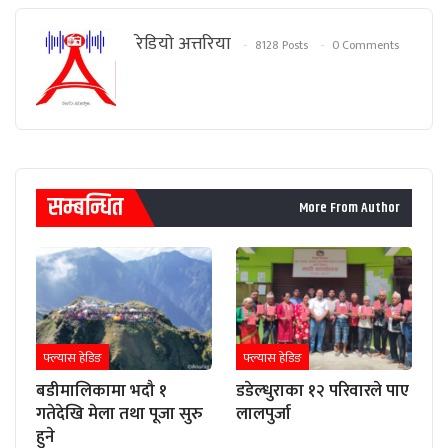
रेडियाे अत्तरिया
8128 Posts
0 Comments
सम्बन्धित
More From Author
फ्ल्यास हेडिङ
फ्ल्यास हेडिङ
बडीमालिकामा भदौ १
डडेल्धुराका १२ परिवारले पाए
गतेदेखि मेला तथा पूजा सुरु
लालपुर्जा
हुने