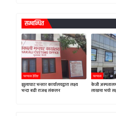
सम्बन्धित
फ्ल्यास हेडिङ
फ्ल्यास
झुलाघाट भन्सार कार्यालयद्वारा लक्ष्य
केजी अस्पतालम
भन्दा बढी राजश्व संकलन
लाखमा भयो स