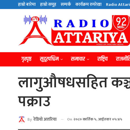
हाम्राे बारेमा
हाम्राे समूह
सम्पर्क
कार्यक्रम रुपरेखा
Radio Attari
गृहपृष्ठ
सुदूरपश्चिम
समाचार
राष्ट्रिय
राजनीत
लागुऔषधसहित कञ्च
पक्राउ
By
रेडियाे अत्तरिया
On
२०८० कार्तिक ५, आईतवार ०५:४५