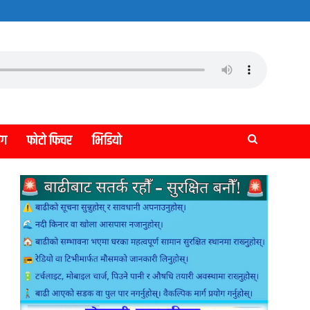
लग
फोटो फिचर
भिडियो