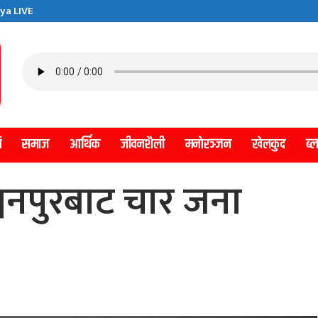
ya LIVE
ि
समाज
आर्थिक
जीवनशैली
मनाेरञ्जन
खेलकुद
ब्
नपुरबाट चार जना