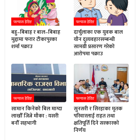
फ्ल्यास हेडिङ
फ्ल्यास हेडिङ
बहु–बिबाह र बाल–बिबाह
दार्चुलाका एक युवक बाल
मुद्दामा फरार टीकापुरका
यौन दुव्र्यवहारसम्बन्धी
शर्मा पक्राउ
सामग्री प्रसारण गरेको
आरोपमा पक्राउ
फ्ल्यास हेडिङ
फ्ल्यास हेडिङ
सामान किनेको बिल माग्दा
सुनसरी र सिरहाका मृतक
लाखौँ जित्ने मौका : यसरी
परिवारलाई राहत तथा
बनौँ सहभागी
क्षतिपूर्ति दिने सरकारकाे
निर्णय