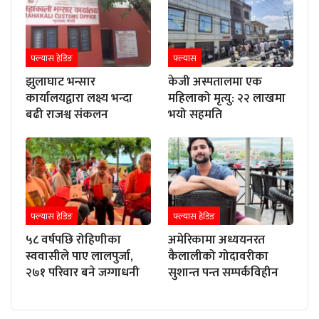
फ्ल्यास हेडिङ
फ्ल्यास
झुलाघाट भन्सार
केजी अस्पतालमा एक
कार्यालयद्वारा लक्ष्य भन्दा
महिलाको मृत्यु: २२ लाखमा
बढी राजश्व संकलन
भयो सहमति
फ्ल्यास हेडिङ
फ्ल्यास हेडिङ
५८ वर्षपछि रोहिणीका
अमेरिकामा अध्ययनरत
स्ववासीले पाए लालपुर्जा,
कैलालीको गोदावरीका
२७१ परिवार बने जग्गाधनी
सुशान्त पन्त सम्पर्कविहीन