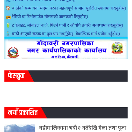
फेसबुक
नयाँ प्रकाशित
बडीमालिकामा भदौ १ गतेदेखि मेला तथा पूजा