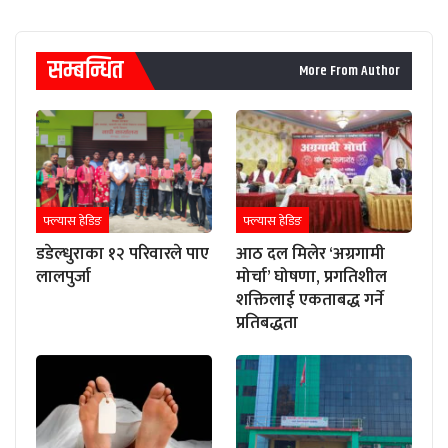
सम्बन्धित
More From Author
फ्ल्यास हेडिङ
फ्ल्यास हेडिङ
डडेल्धुराका १२ परिवारले पाए
आठ दल मिलेर ‘अग्रगामी
लालपुर्जा
मोर्चा’ घोषणा, प्रगतिशील
शक्तिलाई एकताबद्ध गर्ने
प्रतिबद्धता