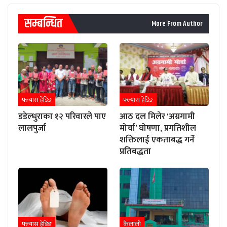
सम्बन्धित
More From Author
फ्ल्यास हेडिङ
फ्ल्यास हेडिङ
डडेल्धुराका १२ परिवारले पाए
आठ दल मिलेर ‘अग्रगामी
लालपुर्जा
मोर्चा’ घोषणा, प्रगतिशील
शक्तिलाई एकताबद्ध गर्ने
प्रतिबद्धता
फ्ल्यास हेडिङ
कैलाली