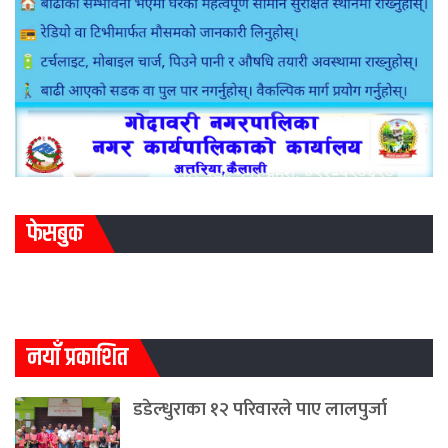
फेसबुक
नयाँ प्रकाशित
डडेल्धुराका १२ परिवारले पाए लालपुर्जा