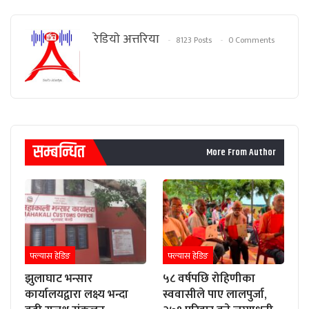
रेडियाे अत्तरिया
8123 Posts
0 Comments
सम्बन्धित
More From Author
फ्ल्यास हेडिङ
फ्ल्यास हेडिङ
झुलाघाट भन्सार
५८ वर्षपछि रोहिणीका
कार्यालयद्वारा लक्ष्य भन्दा
स्ववासीले पाए लालपुर्जा,