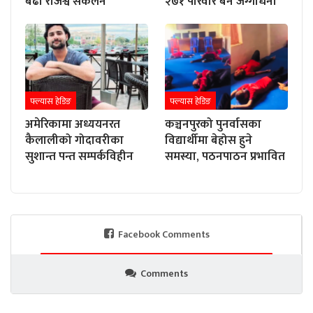
बढी राजश्व संकलन
२७१ परिवार बने जग्गाधनी
फ्ल्यास हेडिङ
फ्ल्यास हेडिङ
अमेरिकामा अध्ययनरत
कञ्चनपुरको पुनर्वासका
कैलालीको गोदावरीका
विद्यार्थीमा बेहोस हुने
सुशान्त पन्त सम्पर्कविहीन
समस्या, पठनपाठन प्रभावित
Facebook Comments
Comments