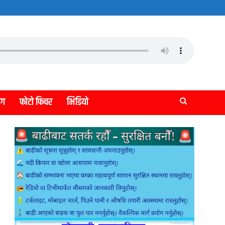
लग
फोटो फिचर
भिडियो