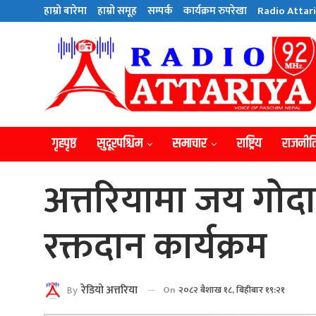
हाम्राे बारेमा
हाम्राे समूह
सम्पर्क
कार्यक्रम रुपरेखा
Radio Attari
गृहपृष्ठ
सुदूरपश्चिम
समाचार
राष्ट्रिय
राजनीत
अत्तरियामा जय गोदा
रक्तदान कार्यक्रम
By
रेडियाे अत्तरिया
On
२०८२ बैशाख १८, बिहीबार १९:२१