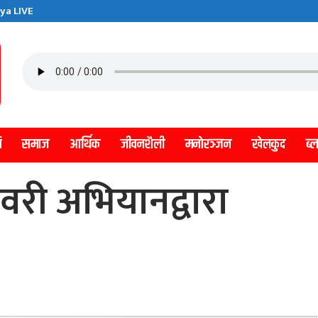
ya LIVE
ि
समाज
आर्थिक
जीवनशैली
मनाेरञ्जन
खेलकुद
ब्
वरी अभियानद्वारा