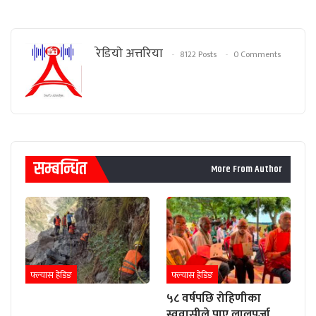
रेडियाे अत्तरिया
8122 Posts
0 Comments
सम्बन्धित
More From Author
फ्ल्यास हेडिङ
फ्ल्यास हेडिङ
५८ वर्षपछि रोहिणीका
स्ववासीले पाए लालपुर्जा,