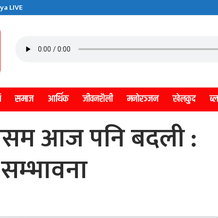
ya LIVE
ि
समाज
आर्थिक
जीवनशैली
मनाेरञ्जन
खेलकुद
ब्
 मौसम आज पनि बदली :
 सम्भावना