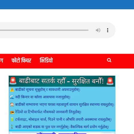
लग
फोटो फिचर
भिडियो