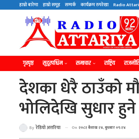
हाम्राे बारेमा
हाम्राे समूह
सम्पर्क
कार्यक्रम रुपरेखा
Radio Attari
गृहपृष्ठ
सुदूरपश्चिम
समाचार
राष्ट्रिय
राजनीत
देशका धेरै ठाउँको
भोलिदेखि सुधार हुने
By
रेडियाे अत्तरिया
On
२०८२ बैशाख २४, बुधबार ०९:२४