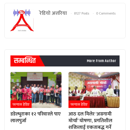
रेडियाे अत्तरिया
8127 Posts
0 Comments
सम्बन्धित
More From Author
फ्ल्यास हेडिङ
फ्ल्यास हेडिङ
डडेल्धुराका १२ परिवारले पाए
आठ दल मिलेर ‘अग्रगामी
लालपुर्जा
मोर्चा’ घोषणा, प्रगतिशील
शक्तिलाई एकताबद्ध गर्ने