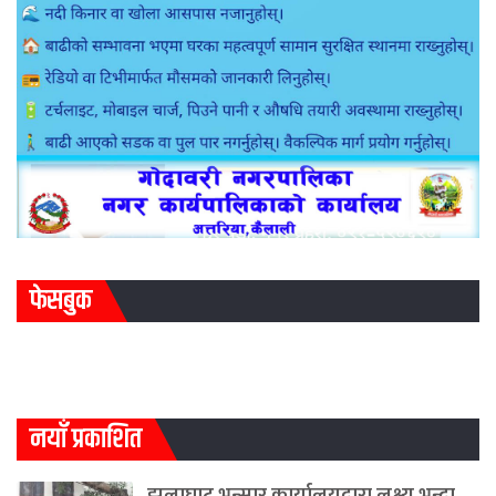
फेसबुक
नयाँ प्रकाशित
झुलाघाट भन्सार कार्यालयद्वारा लक्ष्य भन्दा