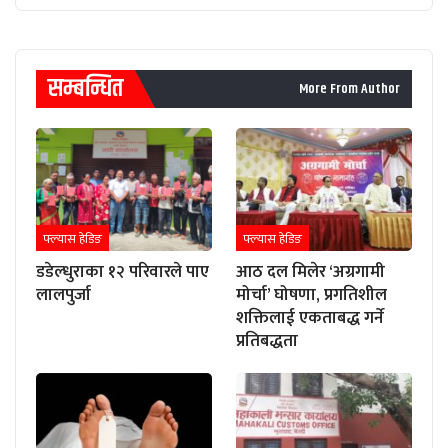
सम्बन्धित
More From Author
फ्ल्यास हेडिङ
फ्ल्यास हेडिङ
डडेल्धुराका १२ परिवारले पाए
आठ दल मिलेर ‘अग्रगामी
लालपुर्जा
मोर्चा’ घोषणा, प्रगतिशील
शक्तिलाई एकताबद्ध गर्ने
प्रतिबद्धता