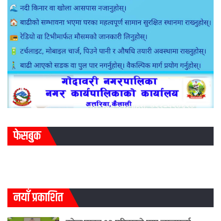
फेसबुक
नयाँ प्रकाशित