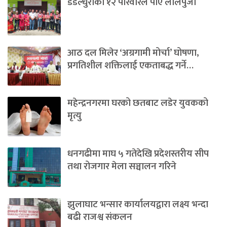
डडेल्धुराका १२ परिवारले पाए लालपुर्जा
आठ दल मिलेर ‘अग्रगामी मोर्चा’ घोषणा,
प्रगतिशील शक्तिलाई एकताबद्ध गर्ने…
महेन्द्रनगरमा घरको छतबाट लडेर युवकको
मृत्यु
धनगढीमा माघ ५ गतेदेखि प्रदेशस्तरीय सीप
तथा रोजगार मेला सञ्चालन गरिने
झुलाघाट भन्सार कार्यालयद्वारा लक्ष्य भन्दा
बढी राजश्व संकलन