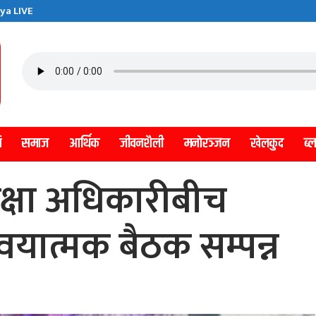
ya LIVE
ि
समाज
आर्थिक
जीवनशैली
मनाेरञ्जन
खेलकुद
ब्
रक्षा अधिकारीबीच
वयात्मक बैठक सम्पन्न