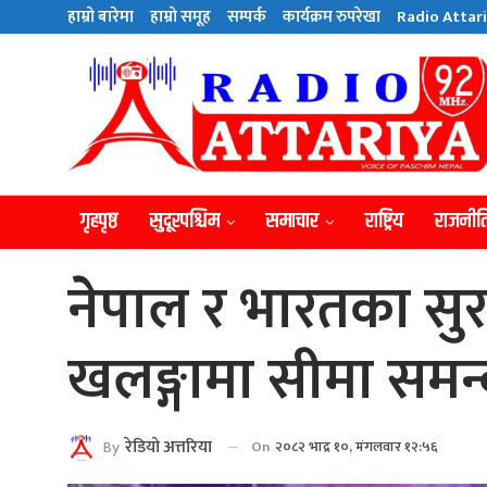
हाम्राे बारेमा
हाम्राे समूह
सम्पर्क
कार्यक्रम रुपरेखा
Radio Attari
गृहपृष्ठ
सुदूरपश्चिम
समाचार
राष्ट्रिय
राजनीत
नेपाल र भारतका सु
खलङ्गामा सीमा समन्
By
रेडियाे अत्तरिया
On
२०८२ भाद्र १०, मंगलवार १२:५६