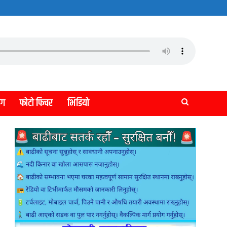
लग
फोटो फिचर
भिडियो