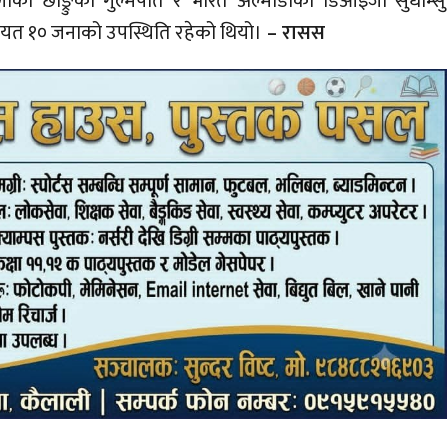
्चुलाको छाङ्रुका गुल्मपति र भारत अल्मोडाका डिआइजी सुधाम्सु
यत १० जनाको उपस्थिति रहेको थियो।
– रासस