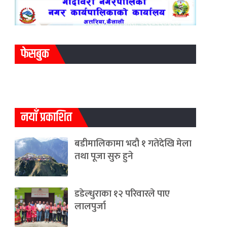
फेसबुक
नयाँ प्रकाशित
बडीमालिकामा भदौ १ गतेदेखि मेला
तथा पूजा सुरु हुने
डडेल्धुराका १२ परिवारले पाए
लालपुर्जा