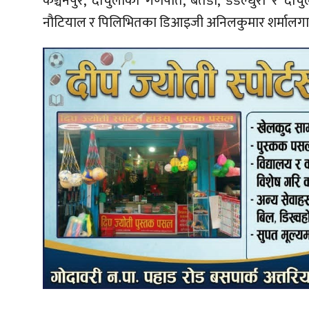
कञ्चनपुर, दार्चुलाका गणपति, बैतडी, डडेल्धुरा र दार
नौटियाल र पिलिभितका डिआइजी अनिलकुमार शर्मालगा