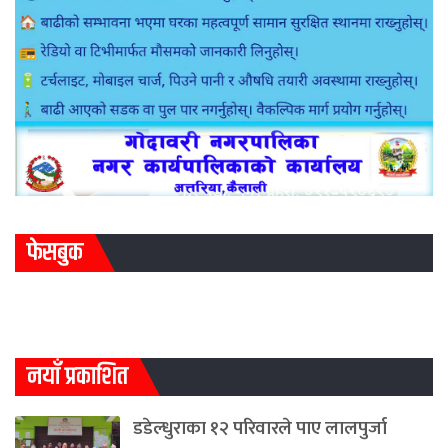
फेसबुक
नयाँ प्रकाशित
डडेल्धुराका १२ परिवारले पाए लालपुर्जा