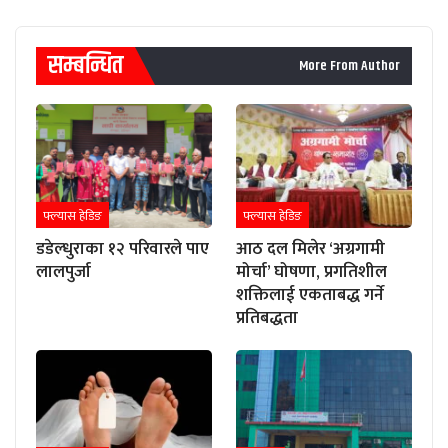
सम्बन्धित
More From Author
फ्ल्यास हेडिङ
फ्ल्यास हेडिङ
डडेल्धुराका १२ परिवारले पाए
आठ दल मिलेर ‘अग्रगामी
लालपुर्जा
मोर्चा’ घोषणा, प्रगतिशील
शक्तिलाई एकताबद्ध गर्ने
प्रतिबद्धता