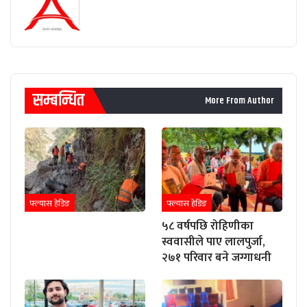
सम्बन्धित
More From Author
फ्ल्यास हेडिङ
फ्ल्यास हेडिङ
५८ वर्षपछि रोहिणीका
स्ववासीले पाए लालपुर्जा,
२७१ परिवार बने जग्गाधनी