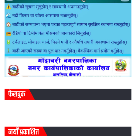
फेसबुक
नयाँ प्रकाशित