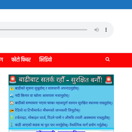
लग
फोटो फिचर
भिडियो