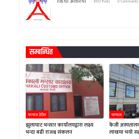
रेडियाे अत्तरिया
8123 Posts
0 Comments
सम्बन्धित
फ्ल्यास हेडिङ
फ्ल्यास
झुलाघाट भन्सार कार्यालयद्वारा लक्ष्य
केजी अस्पतालम
भन्दा बढी राजश्व संकलन
लाखमा भयो स