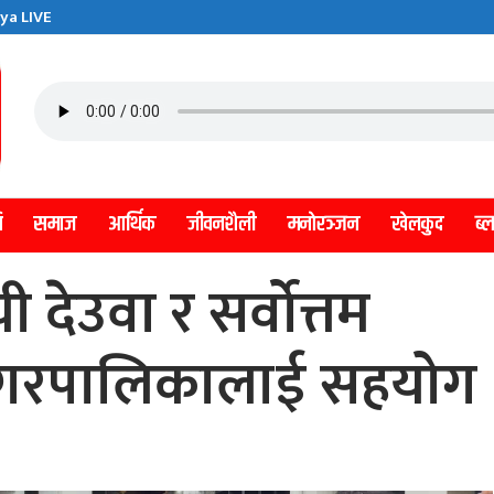
ya LIVE
ि
समाज
आर्थिक
जीवनशैली
मनाेरञ्जन
खेलकुद
ब्
 देउवा र सर्वोत्तम
ी नगरपालिकालाई सहयोग