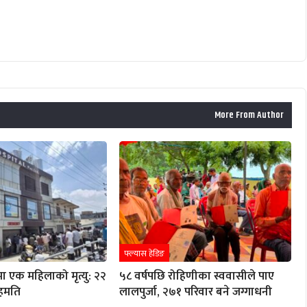
More From Author
फ्ल्यास हेडिङ
ा एक महिलाको मृत्यु: २२
५८ वर्षपछि रोहिणीका स्ववासीले पाए
हमति
लालपुर्जा, २७१ परिवार बने जग्गाधनी