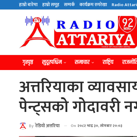
हाम्राे बारेमा
हाम्राे समूह
सम्पर्क
कार्यक्रम रुपरेखा
Radio Attari
गृहपृष्ठ
सुदूरपश्चिम
समाचार
राष्ट्रिय
राजनीत
अत्तरियाका व्यावसायी
पेन्ट्सको गोदावर
By
रेडियाे अत्तरिया
On
२०८२ भाद्र ३०, सोमबार २०:०३