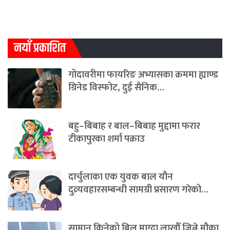
नयाँ प्रकाशित
गोदावरीमा फायरिङ अभ्यासका क्रममा ह्याण्ड
ग्रिनेड विस्फोट, दुई सैनिक…
बहु–बिबाह र बाल–बिबाह मुद्दामा फरार
टीकापुरका शर्मा पक्राउ
दार्चुलाका एक युवक बाल यौन
दुव्र्यवहारसम्बन्धी सामग्री प्रसारण गरेको…
सामान किनेको बिल माग्दा लाखौँ जित्ने मौका