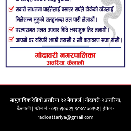
सामुदायिक रेडियो अत्तरिया ९२ मेघाहर्ज |
गोदावरी-२ अत्तरिया,
कैलाली | फोन नं. : ०९१५९००२९,९८४८८००३५१ | ईमेल :
radioattariya@gmail.com