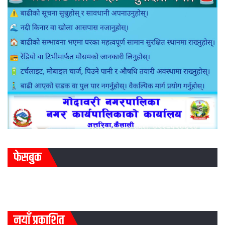
फेसबुक
नयाँ प्रकाशित