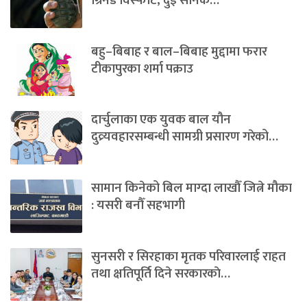
ग्रिनेड विस्फोट, दुई सैनिक…
बहु–बिबाह र बाल–बिबाह मुद्दामा फरार
टीकापुरका शर्मा पक्राउ
दार्चुलाका एक युवक बाल यौन
दुव्र्यवहारसम्बन्धी सामग्री प्रसारण गरेको…
सामान किनेको बिल माग्दा लाखौँ जित्ने मौका
: यसरी बनौँ सहभागी
सुनसरी र सिरहाका मृतक परिवारलाई राहत
तथा क्षतिपूर्ति दिने सरकारकाे…