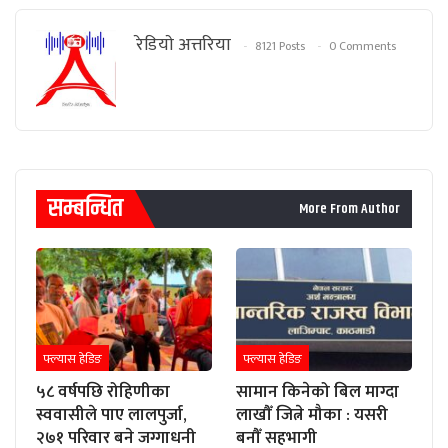
रेडियाे अत्तरिया
8121 Posts
0 Comments
सम्बन्धित
More From Author
फ्ल्यास हेडिङ
फ्ल्यास हेडिङ
५८ वर्षपछि रोहिणीका
सामान किनेको बिल माग्दा
स्ववासीले पाए लालपुर्जा,
लाखौँ जित्ने मौका : यसरी
२७१ परिवार बने जग्गाधनी
बनौँ सहभागी