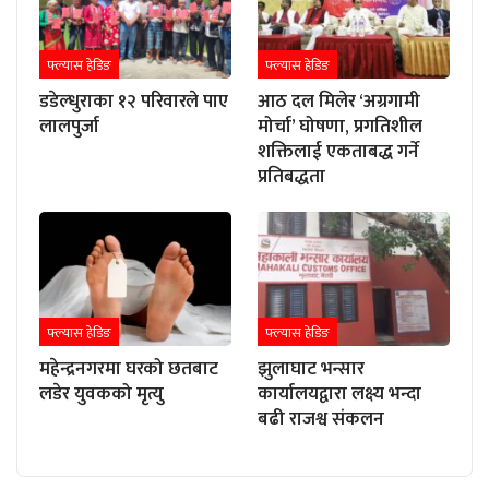
फ्ल्यास हेडिङ
फ्ल्यास हेडिङ
डडेल्धुराका १२ परिवारले पाए
आठ दल मिलेर ‘अग्रगामी
लालपुर्जा
मोर्चा’ घोषणा, प्रगतिशील
शक्तिलाई एकताबद्ध गर्ने
प्रतिबद्धता
फ्ल्यास हेडिङ
फ्ल्यास हेडिङ
महेन्द्रनगरमा घरको छतबाट
झुलाघाट भन्सार
लडेर युवकको मृत्यु
कार्यालयद्वारा लक्ष्य भन्दा
बढी राजश्व संकलन