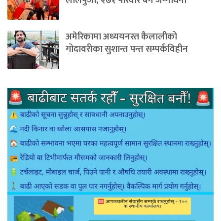
लालपुर्जा, २७१ परिवार बने जग्गाधनी
अमेरिकामा अध्ययनरत कैलालीको
गोदावरीका सुशान्त पन्त सम्पर्कविहीन