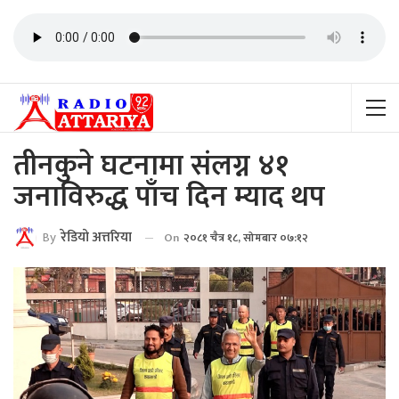
तीनकुने घटनामा संलग्न ४१
जनाविरुद्ध पाँच दिन म्याद थप
By
रेडियाे अत्तरिया
On
२०८१ चैत्र १८, सोमबार ०७:१२