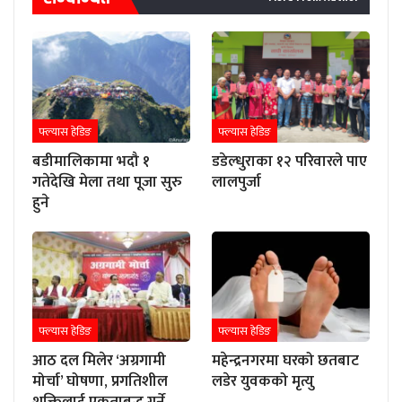
फ्ल्यास हेडिङ
फ्ल्यास हेडिङ
बडीमालिकामा भदौ १
डडेल्धुराका १२ परिवारले पाए
गतेदेखि मेला तथा पूजा सुरु
लालपुर्जा
हुने
फ्ल्यास हेडिङ
फ्ल्यास हेडिङ
आठ दल मिलेर ‘अग्रगामी
महेन्द्रनगरमा घरको छतबाट
मोर्चा’ घोषणा, प्रगतिशील
लडेर युवकको मृत्यु
शक्तिलाई एकताबद्ध गर्ने