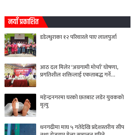
नयाँ प्रकाशित
डडेल्धुराका १२ परिवारले पाए लालपुर्जा
आठ दल मिलेर ‘अग्रगामी मोर्चा’ घोषणा,
प्रगतिशील शक्तिलाई एकताबद्ध गर्ने…
महेन्द्रनगरमा घरको छतबाट लडेर युवकको
मृत्यु
धनगढीमा माघ ५ गतेदेखि प्रदेशस्तरीय सीप
तथा रोजगार मेला सञ्चालन गरिने