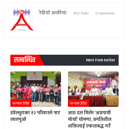
रेडियाे अत्तरिया
8127 Posts
0 Comments
सम्बन्धित
More From Author
फ्ल्यास हेडिङ
फ्ल्यास हेडिङ
डडेल्धुराका १२ परिवारले पाए
आठ दल मिलेर ‘अग्रगामी
लालपुर्जा
मोर्चा’ घोषणा, प्रगतिशील
शक्तिलाई एकताबद्ध गर्ने