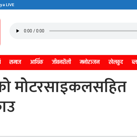
ya LIVE
ि
समाज
आर्थिक
जीवनशैली
मनाेरञ्जन
खेलकुद
ब्
गरेको मोटरसाइकलसहित
राउ