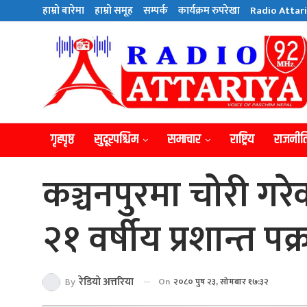
हाम्राे बारेमा
हाम्राे समूह
सम्पर्क
कार्यक्रम रुपरेखा
Radio Attari
गृहपृष्ठ
सुदूरपश्चिम
समाचार
राष्ट्रिय
राजनीत
कञ्चनपुरमा चोरी 
२१ वर्षीय प्रशान्त पक्
By
रेडियाे अत्तरिया
On
२०८० पुष २३, सोमबार १७:३२