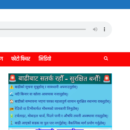
लग
फोटो फिचर
भिडियो