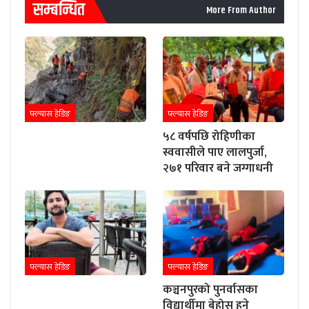
सम्बन्धित
More From Author
फ्ल्यास हेडिङ
फ्ल्यास हेडिङ
५८ वर्षपछि रोहिणीका
स्ववासीले पाए लालपुर्जा,
२७१ परिवार बने जग्गाधनी
फ्ल्यास हेडिङ
फ्ल्यास हेडिङ
कञ्चनपुरको पुनर्वासका
विद्यार्थीमा बेहोस हुने