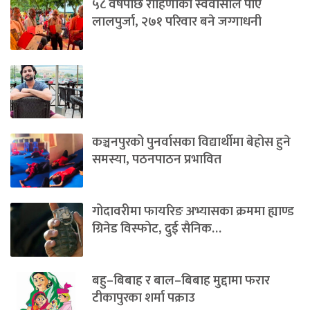
५८ वर्षपछि रोहिणीका स्ववासीले पाए
लालपुर्जा, २७१ परिवार बने जग्गाधनी
कञ्चनपुरको पुनर्वासका विद्यार्थीमा बेहोस हुने
समस्या, पठनपाठन प्रभावित
गोदावरीमा फायरिङ अभ्यासका क्रममा ह्याण्ड
ग्रिनेड विस्फोट, दुई सैनिक…
बहु–बिबाह र बाल–बिबाह मुद्दामा फरार
टीकापुरका शर्मा पक्राउ