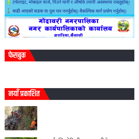
फेसबुक
नयाँ प्रकाशित