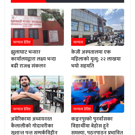
फ्ल्यास हेडिङ
फ्ल्यास
झुलाघाट भन्सार
केजी अस्पतालमा एक
कार्यालयद्वारा लक्ष्य भन्दा
महिलाको मृत्यु: २२ लाखमा
बढी राजश्व संकलन
भयो सहमति
फ्ल्यास हेडिङ
फ्ल्यास हेडिङ
अमेरिकामा अध्ययनरत
कञ्चनपुरको पुनर्वासका
कैलालीको गोदावरीका
विद्यार्थीमा बेहोस हुने
सुशान्त पन्त सम्पर्कविहीन
समस्या, पठनपाठन प्रभावित