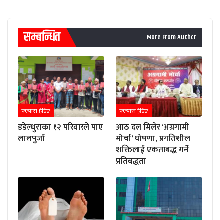
सम्बन्धित
More From Author
फ्ल्यास हेडिङ
फ्ल्यास हेडिङ
डडेल्धुराका १२ परिवारले पाए
आठ दल मिलेर ‘अग्रगामी
लालपुर्जा
मोर्चा’ घोषणा, प्रगतिशील
शक्तिलाई एकताबद्ध गर्ने
प्रतिबद्धता