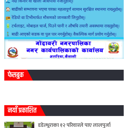
फेसबुक
नयाँ प्रकाशित
डडेल्धुराका १२ परिवारले पाए लालपुर्जा