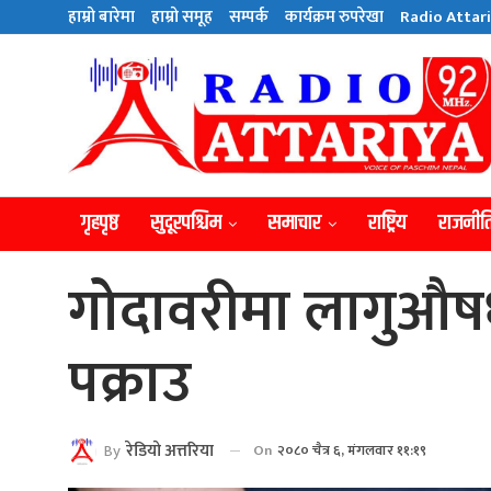
हाम्राे बारेमा
हाम्राे समूह
सम्पर्क
कार्यक्रम रुपरेखा
Radio Attari
गृहपृष्ठ
सुदूरपश्चिम
समाचार
राष्ट्रिय
राजनीत
गोदावरीमा लागुऔ
पक्राउ
By
रेडियाे अत्तरिया
On
२०८० चैत्र ६, मंगलवार ११:१९