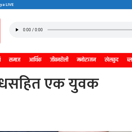
ya LIVE
ि
समाज
आर्थिक
जीवनशैली
मनाेरञ्जन
खेलकुद
ब्
षधसहित एक युवक