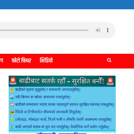
लग
फोटो फिचर
भिडियो