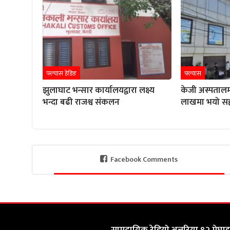
फ्ल्यास हेडिङ
फ्ल्यास
झुलाघाट भन्सार कार्यालयद्वारा लक्ष्य
केजी अस्पतालम
भन्दा बढी राजश्व संकलन
लाखमा भयो स
Facebook Comments
सामुदायिक रेडियो अत्तरिया ९२ मेघाहर