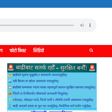
लग
फोटो फिचर
भिडियो