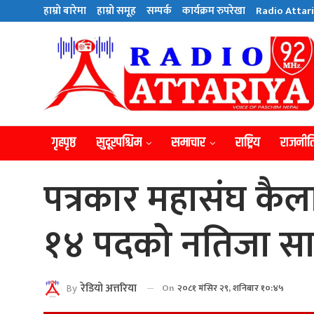
हाम्राे बारेमा
हाम्राे समूह
सम्पर्क
कार्यक्रम रुपरेखा
Radio Attari
गृहपृष्ठ
सुदूरपश्चिम
समाचार
राष्ट्रिय
राजनीत
पत्रकार महासंघ कैल
१४ पदको नतिजा सा
By
रेडियाे अत्तरिया
On
२०८१ मंसिर २९, शनिबार १०:४५