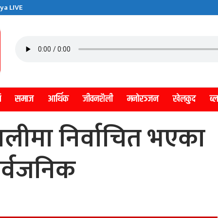
ya LIVE
ि
समाज
आर्थिक
जीवनशैली
मनाेरञ्जन
खेलकुद
ब्
ालीमा निर्वाचित भएका
र्वजनिक