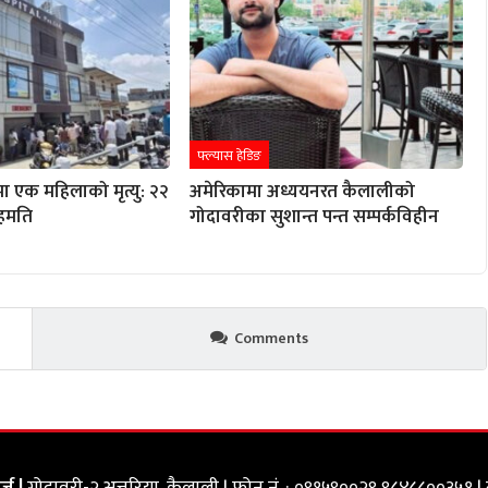
फ्ल्यास हेडिङ
ा एक महिलाको मृत्यु: २२
अमेरिकामा अध्ययनरत कैलालीको
हमति
गोदावरीका सुशान्त पन्त सम्पर्कविहीन
Comments
्ज |
गोदावरी-२ अत्तरिया, कैलाली | फोन नं. : ०९१५९००२९,९८४८८००३५१ | 