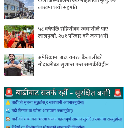
केजी अस्पतालमा एक महिलाको मृत्यु: २२
लाखमा भयो सहमति
५८ वर्षपछि रोहिणीका स्ववासीले पाए
लालपुर्जा, २७१ परिवार बने जग्गाधनी
अमेरिकामा अध्ययनरत कैलालीको
गोदावरीका सुशान्त पन्त सम्पर्कविहीन