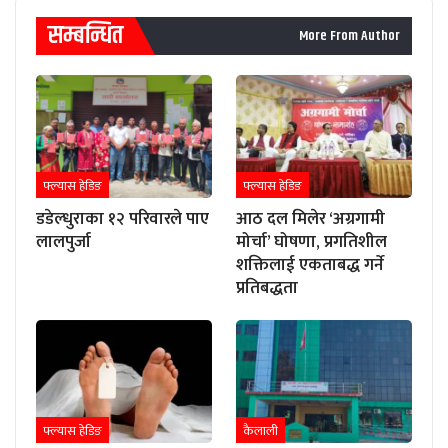
सम्बन्धित
More From Author
फ्ल्यास हेडिङ
फ्ल्यास हेडिङ
डडेल्धुराका १२ परिवारले पाए
आठ दल मिलेर ‘अग्रगामी
लालपुर्जा
मोर्चा’ घोषणा, प्रगतिशील
शक्तिलाई एकताबद्ध गर्ने
प्रतिबद्धता
फ्ल्यास हेडिङ
कैलाली