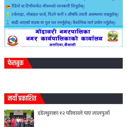
फेसबुक
नयाँ प्रकाशित
डडेल्धुराका १२ परिवारले पाए लालपुर्जा