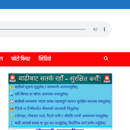
लग
फोटो फिचर
भिडियो