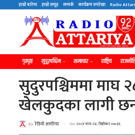
हाम्राे बारेमा
हाम्राे समूह
सम्पर्क
कार्यक्रम रुपरेखा
Radio Attari
गृहपृष्ठ
सुदूरपश्चिम
समाचार
राष्ट्रिय
राजनीत
सुदुरपश्चिममा माघ २८
खेलकुदका लागी छनौ
By
रेडियाे अत्तरिया
On
२०८१ माघ २४, बिहीबार ०७:३६