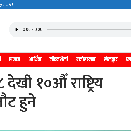
ya LIVE
ि
समाज
आर्थिक
जीवनशैली
मनाेरञ्जन
खेलकुद
ब्
 देखी १०औँ राष्ट्रिय
ट हुने