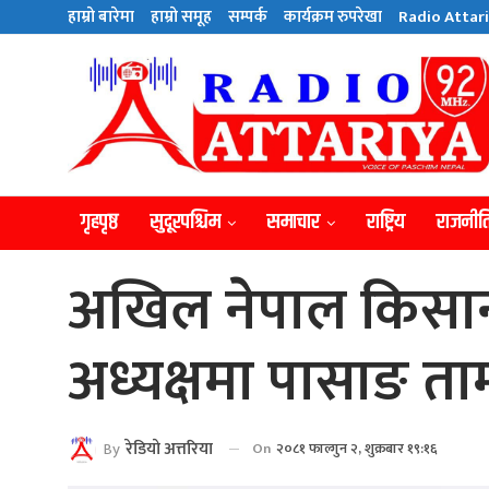
हाम्राे बारेमा
हाम्राे समूह
सम्पर्क
कार्यक्रम रुपरेखा
Radio Attari
गृहपृष्ठ
सुदूरपश्चिम
समाचार
राष्ट्रिय
राजनीत
अखिल नेपाल किसान
अध्यक्षमा पासाङ त
By
रेडियाे अत्तरिया
On
२०८१ फाल्गुन २, शुक्रबार १९:१६