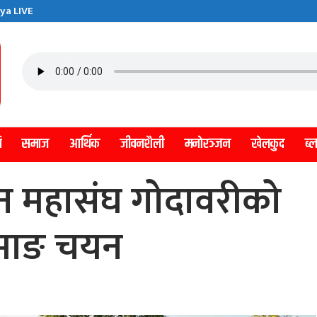
ya LIVE
ि
समाज
आर्थिक
जीवनशैली
मनाेरञ्जन
खेलकुद
ब्
 महासंघ गोदावरीको
ामाङ चयन