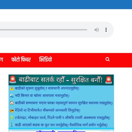
लग
फोटो फिचर
भिडियो