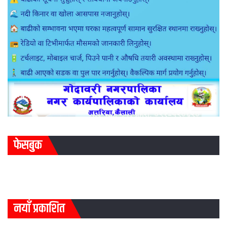
फेसबुक
नयाँ प्रकाशित