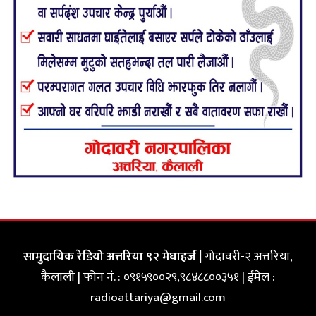
सामुदायिक रेडियो अत्तरिया ९२ मेघाहर्ज |
गोदावरी-२ अत्तरिया,
कैलाली | फोन नं. : ०९१५९००२९,९८४८८००३५१ | ईमेल :
radioattariya@gmail.com