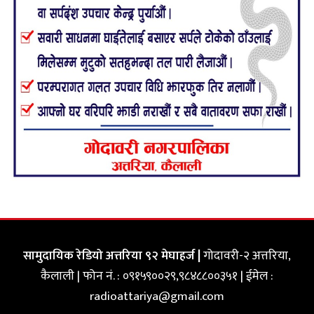
सामुदायिक रेडियो अत्तरिया ९२ मेघाहर्ज |
गोदावरी-२ अत्तरिया,
कैलाली | फोन नं. : ०९१५९००२९,९८४८८००३५१ | ईमेल :
radioattariya@gmail.com