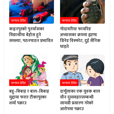
फ्ल्यास हेडिङ
फ्ल्यास हेडिङ
कञ्चनपुरको पुनर्वासका
गोदावरीमा फायरिङ
विद्यार्थीमा बेहोस हुने
अभ्यासका क्रममा ह्याण्ड
समस्या, पठनपाठन प्रभावित
ग्रिनेड विस्फोट, दुई सैनिक
घाइते
फ्ल्यास हेडिङ
फ्ल्यास हेडिङ
बहु–बिबाह र बाल–बिबाह
दार्चुलाका एक युवक बाल
मुद्दामा फरार टीकापुरका
यौन दुव्र्यवहारसम्बन्धी
शर्मा पक्राउ
सामग्री प्रसारण गरेको
आरोपमा पक्राउ