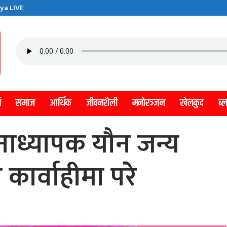
ya LIVE
ि
समाज
आर्थिक
जीवनशैली
मनाेरञ्जन
खेलकुद
ब्
नाध्यापक यौन जन्य
कार्वाहीमा परे