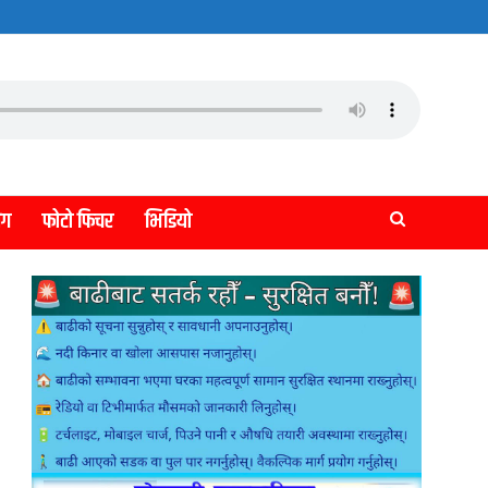
लग
फोटो फिचर
भिडियो