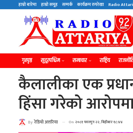
हाम्राे बारेमा
हाम्राे समूह
सम्पर्क
कार्यक्रम रुपरेखा
Radio Attari
गृहपृष्ठ
सुदूरपश्चिम
समाचार
राष्ट्रिय
राजनीत
कैलालीका एक प्रधा
हिंसा गरेको आरोपमा 
By
रेडियाे अत्तरिया
On
२०८१ फाल्गुन २२, बिहीबार १८:४४