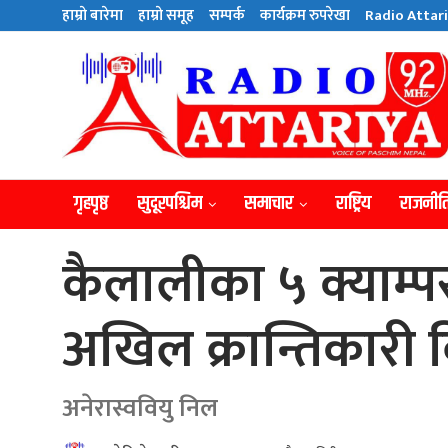
हाम्राे बारेमा
हाम्राे समूह
सम्पर्क
कार्यक्रम रुपरेखा
Radio Attari
गृहपृष्ठ
सुदूरपश्चिम
समाचार
राष्ट्रिय
राजनीत
कैलालीका ५ क्याम्प
अखिल क्रान्तिकारी
अनेरास्ववियु निल