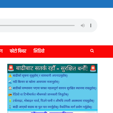
लग
फोटो फिचर
भिडियो