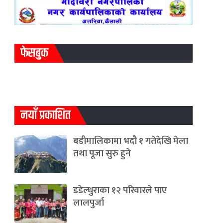
फेसबुक
नयाँ प्रकाशित
बडीमालिकामा भदौ १ गतेदेखि मेला
तथा पूजा सुरु हुने
डडेल्धुराका १२ परिवारले पाए
लालपुर्जा