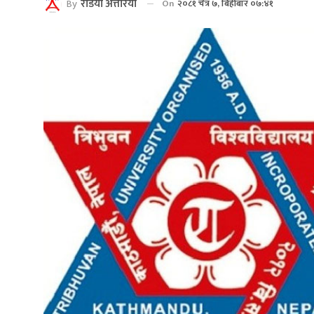
By
रेडियाे अत्तरिया
On
२०८१ चैत्र ७, बिहीबार ०७:४१