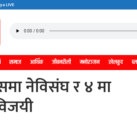
ya LIVE
ि
समाज
आर्थिक
जीवनशैली
मनाेरञ्जन
खेलकुद
ब्
समा नेविसंघ र ४ मा
 विजयी