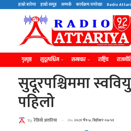
हाम्राे बारेमा
हाम्राे समूह
सम्पर्क
कार्यक्रम रुपरेखा
Radio Attari
गृहपृष्ठ
सुदूरपश्चिम
समाचार
राष्ट्रिय
राजनीत
सुदूरपश्चिममा स्ववि
पहिलो
By
रेडियाे अत्तरिया
On
२०८१ चैत्र ७, बिहीबार ०७:५१