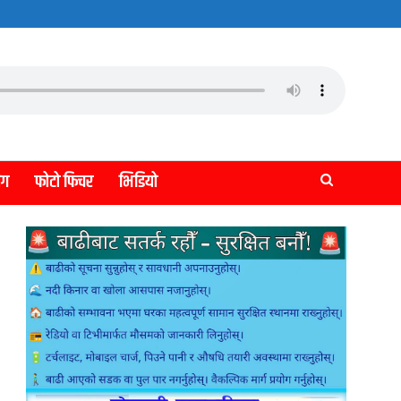
लग
फोटो फिचर
भिडियो