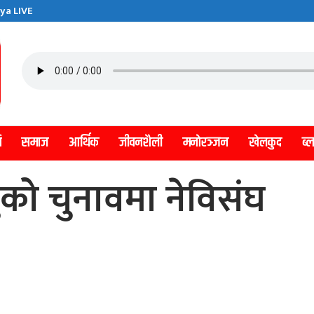
ya LIVE
ि
समाज
आर्थिक
जीवनशैली
मनाेरञ्जन
खेलकुद
ब्
युको चुनावमा नेविसंघ